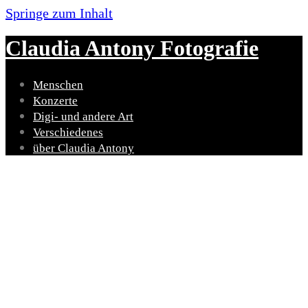
Springe zum Inhalt
Claudia Antony Fotografie
Menschen
Konzerte
Digi- und andere Art
Verschiedenes
über Claudia Antony
Claudia Antony
Fotografie
wenn Momente Geschichten erzählen