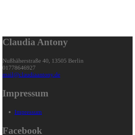
Claudia Antony
Nußhäherstraße 40, 13505 Berlin
01778646927
mail@claudiaantony.de
Impressum
Impressum
Facebook