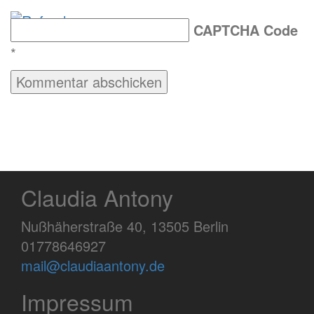
CAPTCHA Code
*
Claudia Antony
Nußhäherstraße 40, 13505 Berlin
01778646927
mail@claudiaantony.de
Impressum